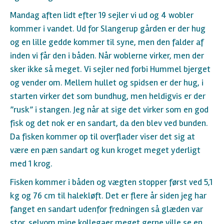
Mandag aften lidt efter 19 sejler vi ud og 4 wobler
kommer i vandet. Ud for Slangerup gården er der hug
og en lille gedde kommer til syne, men den falder af
inden vi får den i båden. Når woblerne virker, men der
sker ikke så meget. Vi sejler ned forbi Hummel bjerget
og vender om. Mellem hullet og spidsen er der hug, i
starten virker det som bundhug, men heldigvis er der
”rusk” i stangen. Jeg når at sige det virker som en god
fisk og det nok er en sandart, da den blev ved bunden.
Da fisken kommer op til overflader viser det sig at
være en pæn sandart og kun kroget meget yderligt
med 1 krog.
Fisken kommer i båden og vægten stopper først ved 5,1
kg og 76 cm til halekløft. Det er flere år siden jeg har
fanget en sandart udenfor fredningen så glæden var
stor, selvom mine kollegaer meget gerne ville se en