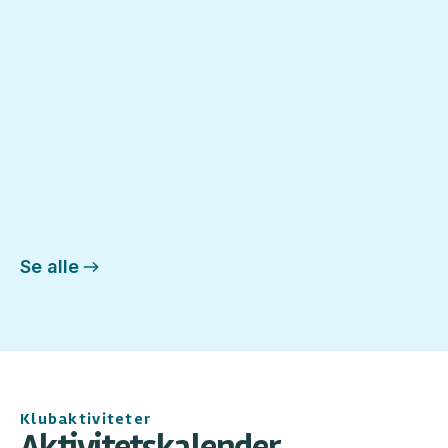
Læs mere
Fejlhugget Februar (2026)
Ny udgivelse af fejlhugget for November
2025
March 6, 2026
Se alle
Klubaktiviteter