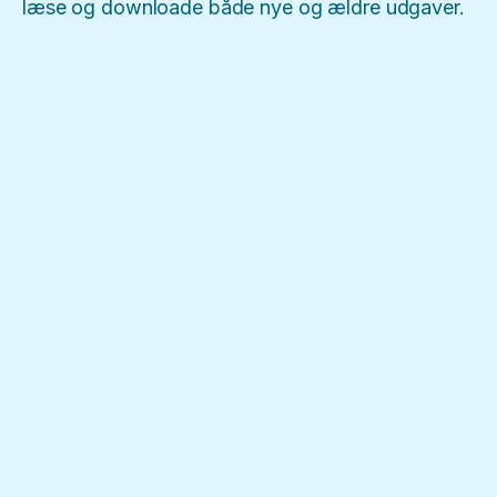
læse og downloade både nye og ældre udgaver.
Læs mere
Fejlhugget August (2026)
August 3, 2026
Læs mere
Fejlhugget Maj (2026)
Ny udgivelse af fejlhugget for Maj 2026
April 28, 2026