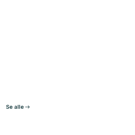
June 11, 2026
Gedde blev til Sandart.
Mandag d.8/6 skulle jeg vise nogle
kollegaer,...
Læs mere her
Se alle