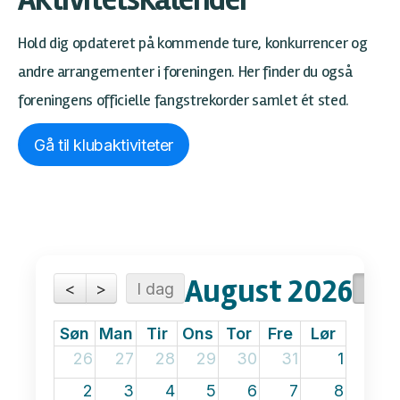
Aktivitetskalender
Hold dig opdateret på kommende ture, konkurrencer og
andre arrangementer i foreningen. Her finder du også
foreningens officielle fangstrekorder samlet ét sted.
Gå til klubaktiviteter
August 2026
<
>
I dag
Mån
Søn
Man
Tir
Ons
Tor
Fre
Lør
26
27
28
29
30
31
1
2
3
4
5
6
7
8