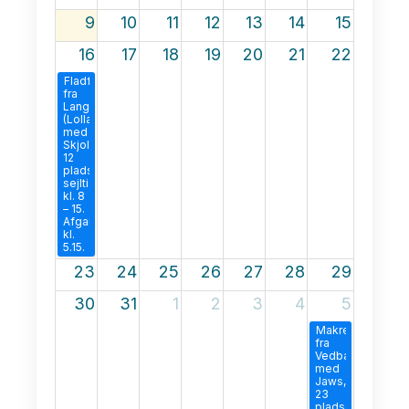
9
10
11
12
13
14
15
16
17
18
19
20
21
22
Fladfisk
fra
Langø
(Lolland)
med
Skjold,
12
pladser.
sejltid
kl. 8
– 15.
Afgang
kl.
5.15.
23
24
25
26
27
28
29
30
31
1
2
3
4
5
Makrel
fra
Vedbæk
med
Jaws,
23
pladser.