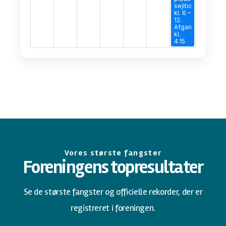
sejltid
kl. 6 –
12.
Afgang
kl.
4.15
Vores største fangster
Foreningens topresultater
Se de største fangster og officielle rekorder, der er
registreret i foreningen.